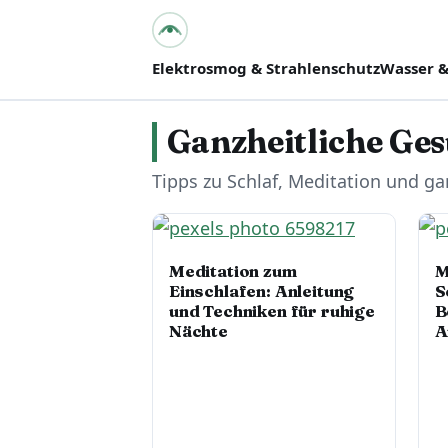
bpes – Biologie mit
PositivEnergie für Dich
Elektrosmog & Strahlenschutz
Wasser &
Ganzheitliche Ges
Tipps zu Schlaf, Meditation und g
Meditation zum
M
Einschlafen: Anleitung
S
und Techniken für ruhige
B
Nächte
A