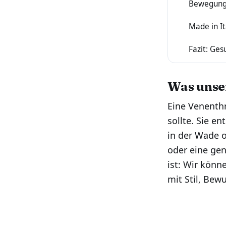
Bewegung m
6
Made in I
7
Fazit: Ges
8
Was unse
Eine Venenthr
sollte. Sie en
in der Wade 
oder eine ge
ist: Wir könn
mit Stil, Bew