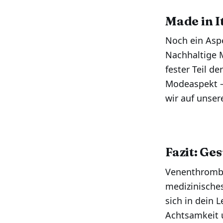
Made in I
Noch ein Aspek
Nachhaltige M
fester Teil d
Modeaspekt –
wir auf unser
Fazit: Ge
Venenthrombos
medizinisches
sich in dein 
Achtsamkeit 