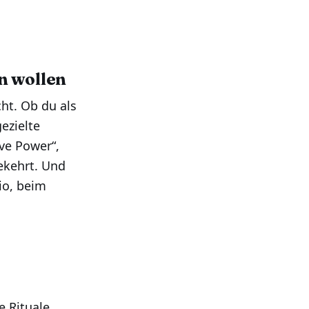
n wollen
ht. Ob du als
ezielte
ve Power“,
ekehrt. Und
io, beim
e Rituale