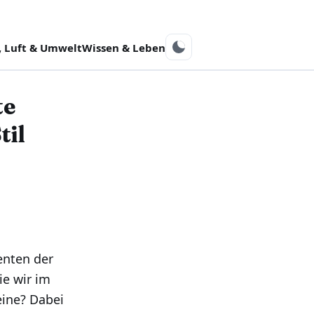
 Luft & Umwelt
Wissen & Leben
te
til
enten der
e wir im
eine? Dabei