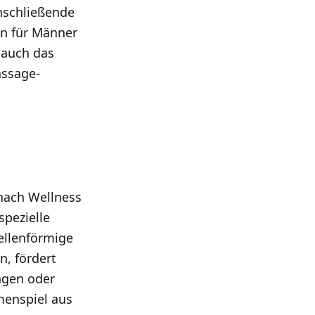
anschließende
en für Männer
 auch das
assage-
 nach Wellness
spezielle
ellenförmige
n, fördert
ngen oder
menspiel aus