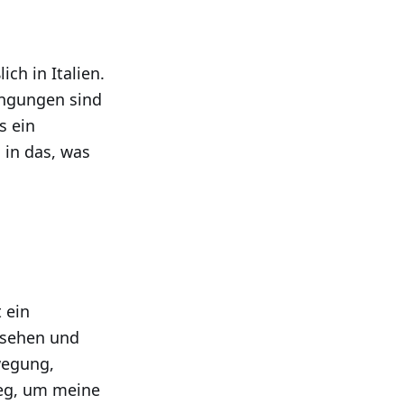
ich in Italien.
ingungen sind
s ein
in das, was
 ein
ssehen und
wegung,
Weg, um meine