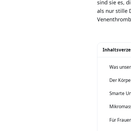
sind sie es, 
als nur stil
Venenthromb
Inhaltsverze
Was unser
1
Der Körpe
2
Smarte Un
3
Mikromass
4
Für Frauen
5