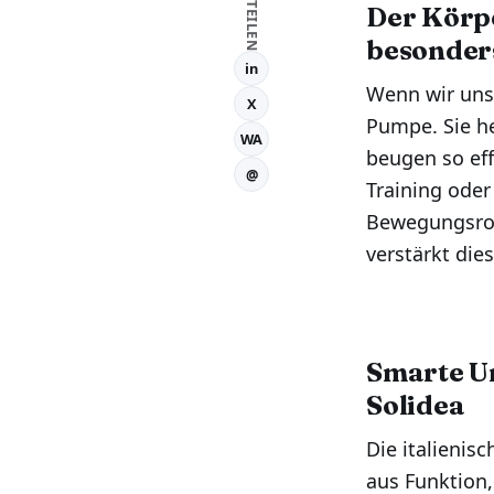
TEILEN
Der Körpe
besonder
in
Wenn wir uns
X
Pumpe. Sie he
WA
beugen so eff
@
Training oder
Bewegungsrou
verstärkt die
Smarte Un
Solidea
Die italienis
aus Funktion,