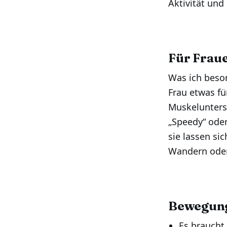
Aktivität und 
Für Fraue
Was ich beson
Frau etwas fü
Muskelunterst
„Speedy“ oder
sie lassen s
Wandern oder
Bewegung 
Es braucht