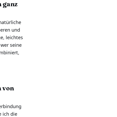
n ganz
atürliche
ieren und
, leichtes
 wer seine
biniert,
n von
Verbindung
 ich die