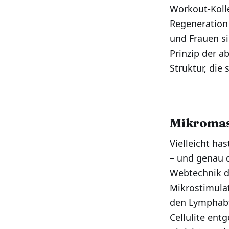
Workout-Kolle
Regeneration 
und Frauen s
Prinzip der 
Struktur, die
Mikromass
Vielleicht ha
– und genau d
Webtechnik de
Mikrostimulat
den Lymphabf
Cellulite ent