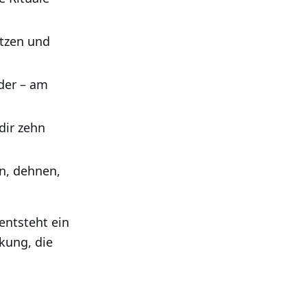
itzen und
der – am
dir zehn
n, dehnen,
entsteht ein
kung, die