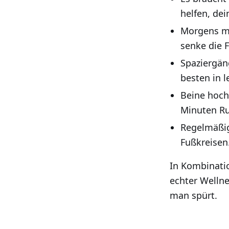
helfen, de
Morgens mi
senke die 
Spaziergän
besten in 
Beine hoch
Minuten Ru
Regelmäßig
Fußkreisen
In Kombinatio
echter Wellne
man spürt.