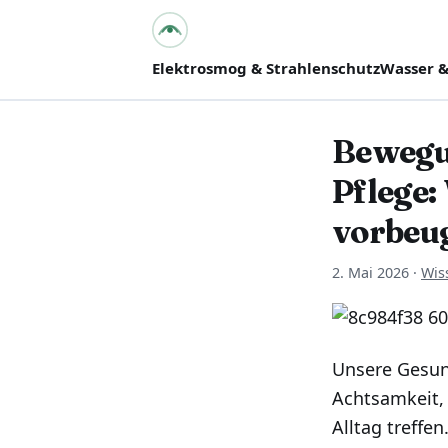
bpes – Biologie mit
PositivEnergie für Dich
Elektrosmog & Strahlenschutz
Wasser &
Bewegu
Pflege:
vorbeu
2. Mai 2026
·
Wis
Unsere Gesun
Achtsamkeit,
Alltag treffe