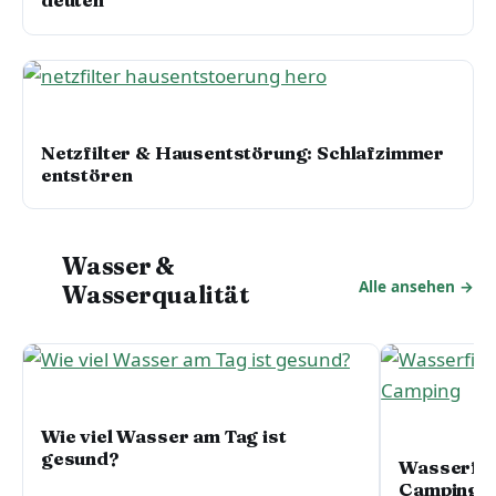
deuten
ELEKTROSMOG & STRAHLENSCHUTZ
Netzfilter & Hausentstörung: Schlafzimmer
entstören
Wasser &
Alle ansehen →
Wasserqualität
WASSER & WASSERQUALITÄT
Wie viel Wasser am Tag ist
WASSER & WA
gesund?
Wasserfil
Camping