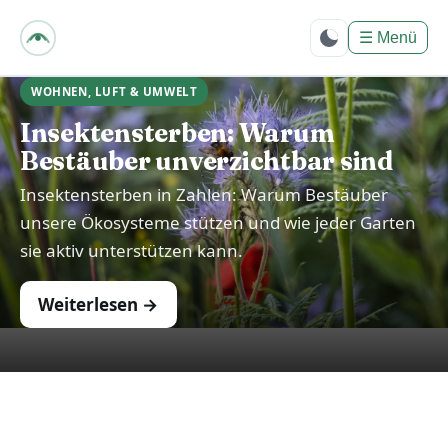
bpes – Biologie mit
PositivEnergie für
☰
Menü
Dich
WOHNEN, LUFT & UMWELT
Insektensterben: Warum
Bestäuber unverzichtbar sind
Insektensterben in Zahlen: Warum Bestäuber
unsere Ökosysteme stützen und wie jeder Garten
sie aktiv unterstützen kann.
Weiterlesen →