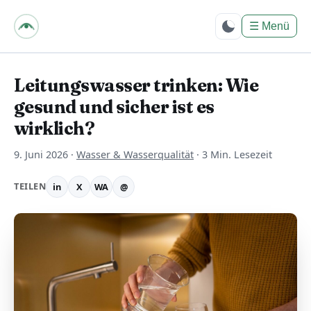
bpes – Biologie mit
PositivEnergie für
☰
Menü
Dich
Leitungswasser trinken: Wie
gesund und sicher ist es
wirklich?
9. Juni 2026
·
Wasser & Wasserqualität
·
3 Min. Lesezeit
TEILEN
in
X
WA
@