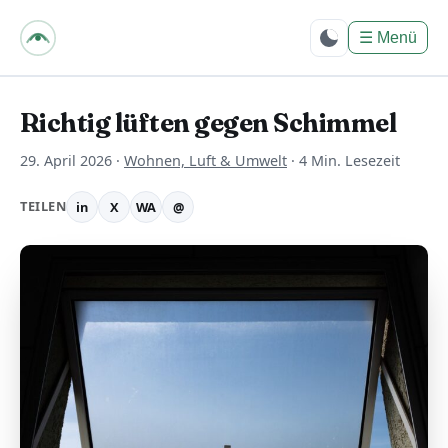
bpes – Biologie mit
PositivEnergie für
☰
Menü
Dich
Richtig lüften gegen Schimmel
29. April 2026
·
Wohnen, Luft & Umwelt
·
4 Min. Lesezeit
TEILEN
in
X
WA
@