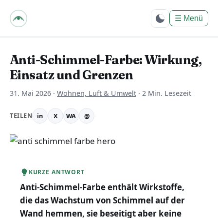
bpes – Biologie mit
PositivEnergie für
☰
Menü
Dich
Anti-Schimmel-Farbe: Wirkung,
Einsatz und Grenzen
31. Mai 2026
·
Wohnen, Luft & Umwelt
·
2 Min. Lesezeit
TEILEN
in
X
WA
@
KURZE ANTWORT
Anti-Schimmel-Farbe enthält Wirkstoffe,
die das Wachstum von Schimmel auf der
Wand hemmen, sie beseitigt aber keine