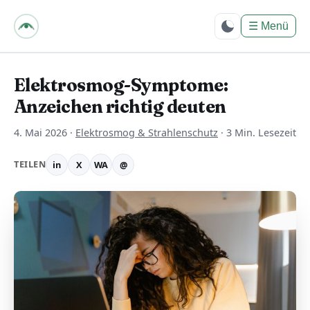
bpes – Biologie mit
PositivEnergie für
☰
Menü
Dich
Elektrosmog-Symptome:
Anzeichen richtig deuten
4. Mai 2026
·
Elektrosmog & Strahlenschutz
·
3 Min. Lesezeit
TEILEN
in
X
WA
@