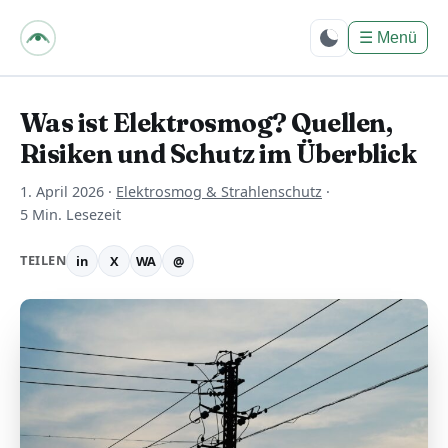
bpes – Biologie mit
PositivEnergie für
☰
Menü
Dich
Was ist Elektrosmog? Quellen,
Risiken und Schutz im Überblick
1. April 2026
·
Elektrosmog & Strahlenschutz
·
5 Min. Lesezeit
TEILEN
in
X
WA
@