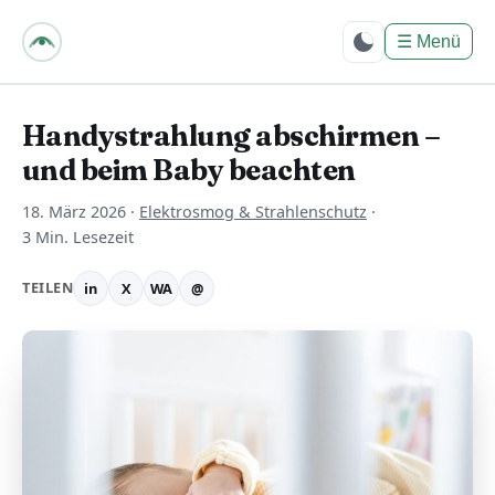
bpes – Biologie mit
PositivEnergie für
☰
Menü
Dich
Handystrahlung abschirmen –
und beim Baby beachten
18. März 2026
·
Elektrosmog & Strahlenschutz
·
3 Min. Lesezeit
TEILEN
in
X
WA
@